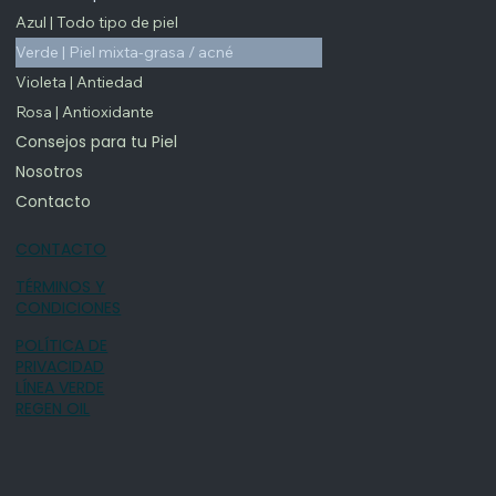
Azul | Todo tipo de piel
Verde | Piel mixta-grasa / acné
Violeta | Antiedad
Rosa | Antioxidante
Consejos para tu Piel
Nosotros
Contacto
CONTACTO
TÉRMINOS Y
CONDICIONES
POLÍTICA DE
PRIVACIDAD
LÍNEA VERDE
REGEN OIL