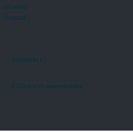
INSTAGRAM
FACEBOOK
SKINSPELL
© 2023 by smith.aagenciacreativa