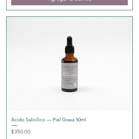
Ácido Salicílico — Piel Grasa 50ml
Precio
$350.00