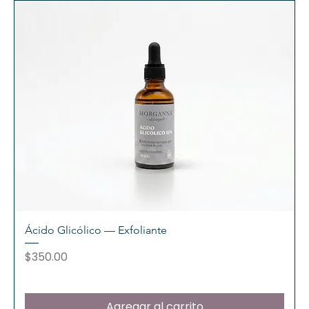
Ácido Glicólico — Exfoliante
Precio
$350.00
Agregar al carrito