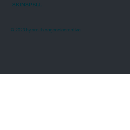
SKINSPELL
© 2023 by smith.aagenciacreativa