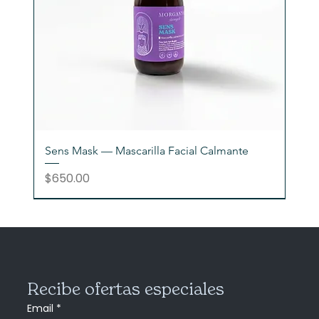
Sens Mask — Mascarilla Facial Calmante
Precio
$650.00
Recibe ofertas especiales
Email
*