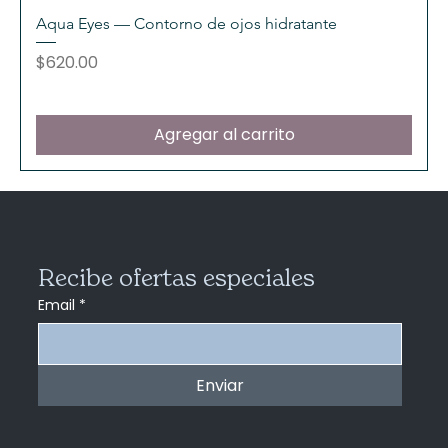
Aqua Eyes — Contorno de ojos hidratante
Precio
$620.00
Agregar al carrito
Recibe ofertas especiales
Email
*
Enviar