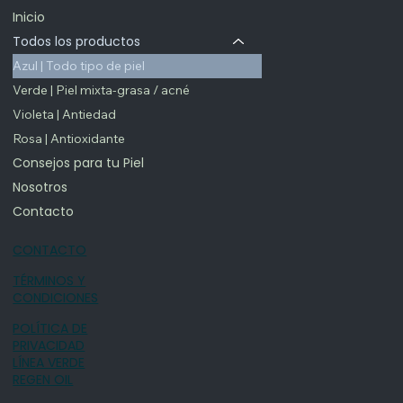
Inicio
Todos los productos
Azul | Todo tipo de piel
Verde | Piel mixta-grasa / acné
Violeta | Antiedad
Rosa | Antioxidante
Consejos para tu Piel
Nosotros
Contacto
CONTACTO
TÉRMINOS Y
CONDICIONES
POLÍTICA DE
PRIVACIDAD
LÍNEA VERDE
REGEN OIL