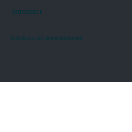
SKINSPELL
© 2023 by smith.aagenciacreativa