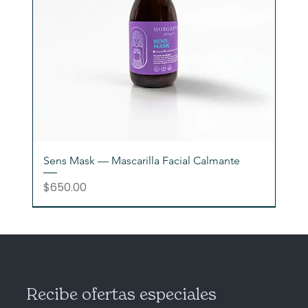
Sens Mask — Mascarilla Facial Calmante
Precio
$650.00
Recibe ofertas especiales