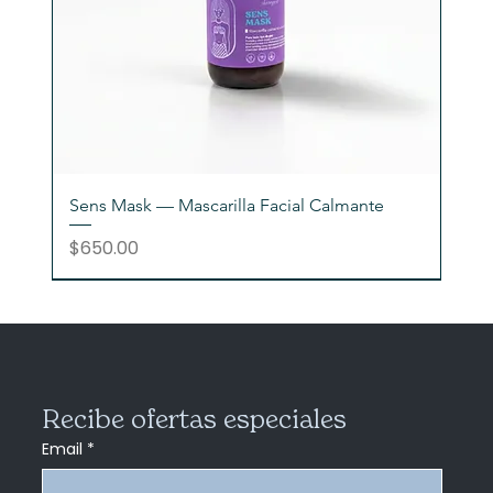
Sens Mask — Mascarilla Facial Calmante
Precio
$650.00
Recibe ofertas especiales
Email
*